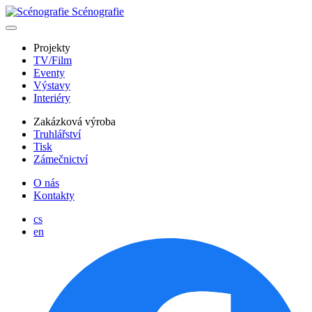
Scénografie
Projekty
TV/Film
Eventy
Výstavy
Interiéry
Zakázková výroba
Truhlářství
Tisk
Zámečnictví
O nás
Kontakty
cs
en